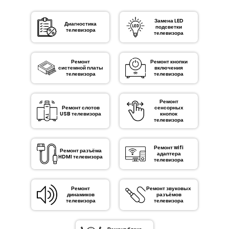
Замена LED
Диагностика
подсветки
телевизора
телевизора
Ремонт
Ремонт кнопки
системной платы
включения
телевизора
телевизора
Ремонт
Ремонт слотов
сенсорных
USB телевизора
кнопок
телевизора
Ремонт wifi
Ремонт разъёма
адаптера
HDMI телевизора
телевизора
Ремонт
Ремонт звуковых
динамиков
разъёмов
телевизора
телевизора